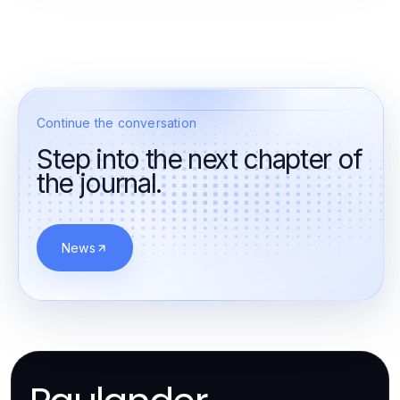
9koi login
magyar online kaszinó
online kaszinó
Continue the conversation
go77
Step into the next chapter of
the journal.
informasi gadget
schnelle auszahlung casino
News
neue online casino
online casino schnelle auszahlung
neue wettanbieter
casino online ohne OASIS