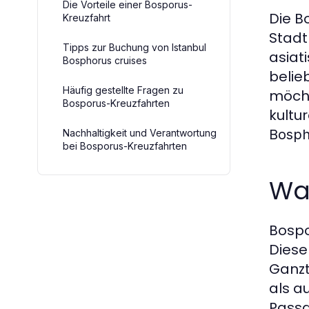
Die Vorteile einer Bosporus-
Die B
Kreuzfahrt
Stadt
Tipps zur Buchung von Istanbul
asiat
Bosphorus cruises
belie
Häufig gestellte Fragen zu
möcht
Bosporus-Kreuzfahrten
kultu
Bosph
Nachhaltigkeit und Verantwortung
bei Bosporus-Kreuzfahrten
Wa
Bospo
Diese
Ganzt
als a
Passa