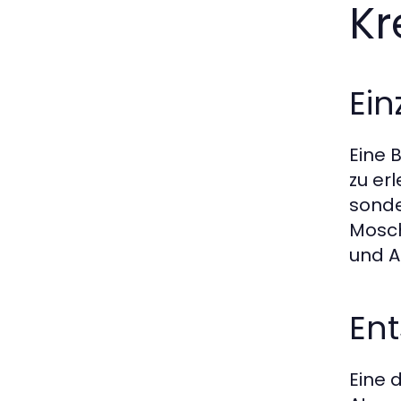
Kr
Ein
Eine 
zu er
sonde
Mosch
und A
En
Eine 