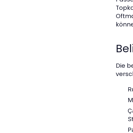
Topka
Oftma
könne
Bel
Die b
versc
R
M
Ç
S
P