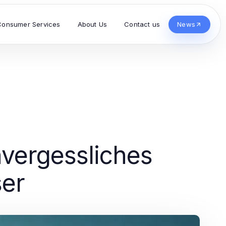
Consumer Services
About Us
Contact us
News
nvergessliches
ser