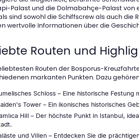
pi-Palast und die Dolmabahçe-Palast von e
ls sind sowohl die Schiffscrew als auch die R
n wertvolle Informationen über die Geschicht
iebte Routen und Highlig
eliebtesten Routen der Bosporus-Kreuzfahrte
hiedenen markanten Punkten. Dazu gehören
umelisches Schloss
– Eine historische Festung m
aiden's Tower
– Ein ikonisches historisches 
amlıca Hill
– Der höchste Punkt in Istanbul, ideal
tadt.
aläste und Villen
– Entdecken Sie die prächtige