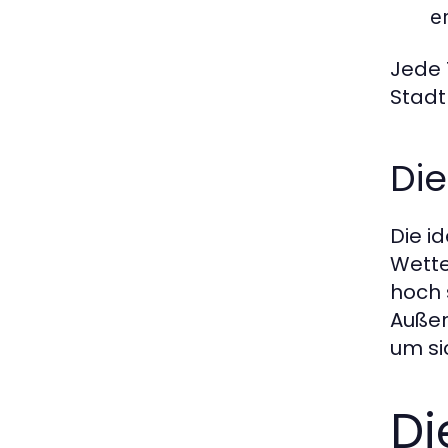
e
Jede 
Stadt
Die
Die i
Wette
hoch 
Außer
um si
Di