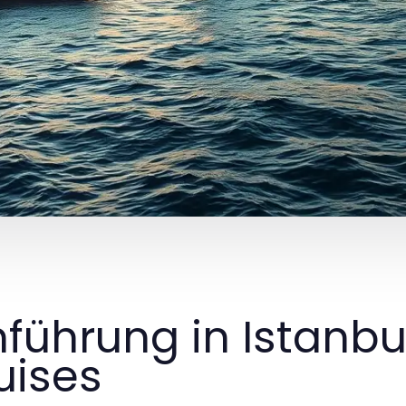
nführung in Istanb
uises