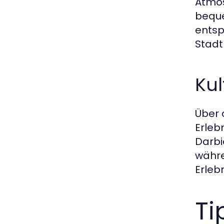
Atmos
beque
entsp
Stadt
Kul
Über 
Erlebn
Darbi
währe
Erleb
Ti