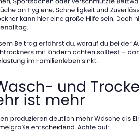
hen, Sportsachen oder verschmutzte Bettw
üche an Hygiene, Schnelligkeit und Zuverläs
kann hier eine große Hilfe sein. Doch 
ockner
ienalltag.
esem Beitrag erfährst du, worauf du bei der 
trockners mit Kindern achten solltest – da
elastung im Familienleben sinkt.
 Wasch- und Trocke
hr ist mehr
ien produzieren deutlich mehr Wäsche als Ei
elgröße entscheidend. Achte auf: