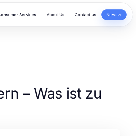
Consumer Services
About Us
Contact us
News
rn – Was ist zu