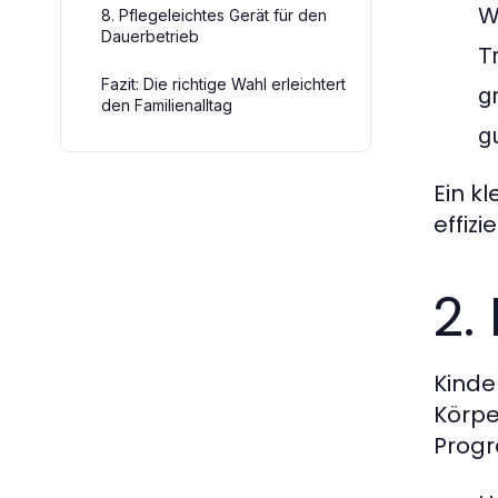
W
8. Pflegeleichtes Gerät für den
Dauerbetrieb
T
Fazit: Die richtige Wahl erleichtert
g
den Familienalltag
g
Ein k
effiz
2.
Kinde
Körpe
Prog