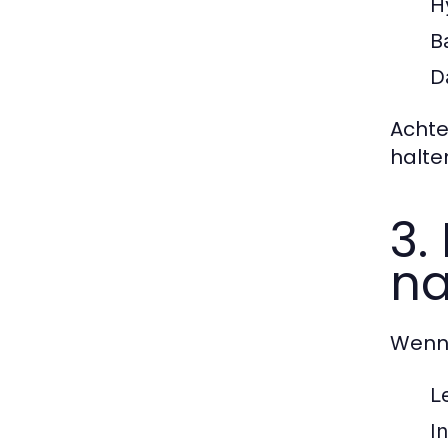
H
B
D
Achte
halte
3.
na
Wenn 
L
I