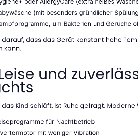
ygiene+ oder AllergyCare (extra heißes Wasch
abywäsche (mit besonders gründlicher Spülung
ampfprogramme, um Bakterien und Gerüche oh
 darauf, dass das Gerät konstant hohe Te
n kann.
 Leise und zuverläs
chts
das Kind schläft, ist Ruhe gefragt. Moderne
eiseprogramme für Nachtbetrieb
nvertermotor mit weniger Vibration