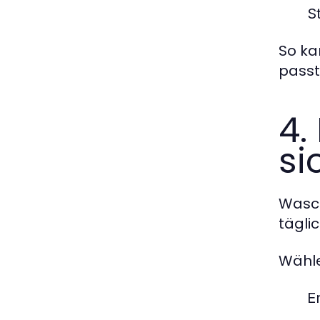
S
So ka
passt
4.
si
Wasch
tägli
Wähle
E