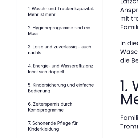
Lätzc
Anspr
1. Wasch- und Trockenkapazität:
Mehr ist mehr
mit tr
Famil
2. Hygieneprogramme sind ein
Muss
In di
3. Leise und zuverlässig – auch
Wasch
nachts
die B
4. Energie- und Wassereffizienz
lohnt sich doppelt
1.
5. Kindersicherung und einfache
Bedienung
Me
6. Zeitersparnis durch
Kombiprogramme
Famil
7. Schonende Pflege für
Tromm
Kinderkleidung