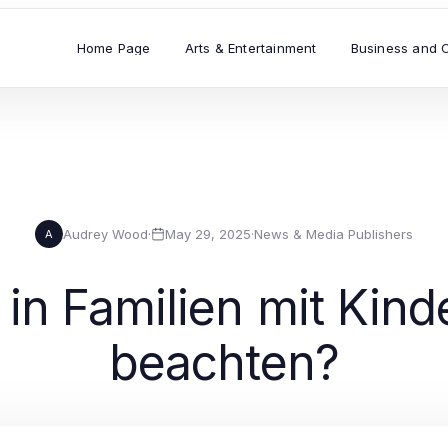
Home Page
Arts & Entertainment
Business and 
Audrey Wood
·
May 29, 2025
·
News & Media Publishers
A
in Familien mit Kinde
beachten?